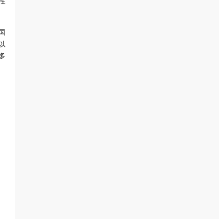
性
国
以
多