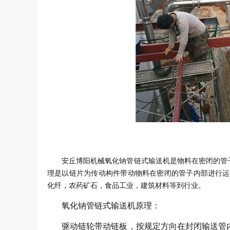
安丘博阳机械氧化钠管链式输送机是物料在密闭的管
理是以链片为传动构件带动物料在密闭的管子内部进行运
化纤，农药矿石，食品工业，建筑材料等到行业。
氧化钠管链式输送机原理：
驱动链轮带动链板，按规定方向在封闭输送管