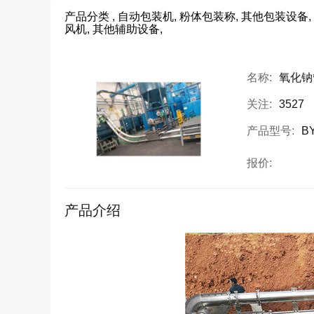
产品分类
, 自动包装机, 粉体包装称, 其他包装设备
风机, 其他辅助设备,
名称:
氧化钠
关注:
3527
产品型号:
B
报价:
产品介绍