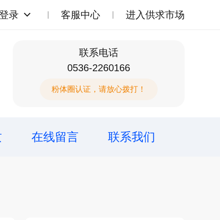
登录
客服中心
进入供求市场
联系电话
0536-2260166
粉体圈认证，请放心拨打！
质
在线留言
联系我们