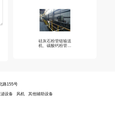
硅灰石粉管链输送
机、碳酸钙粉管链
输送机制造商
路155号
过滤设备
风机
其他辅助设备