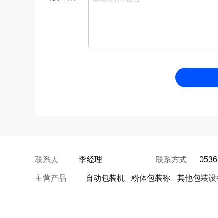
联系人
李经理
联系方式
0536
主营产品
自动包装机
粉体包装称
其他包装设