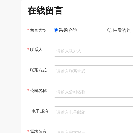
在线留言
采购咨询
售后咨询
*
留言类型
*
联系人
*
联系方式
*
公司名称
电子邮箱
*
需求留言