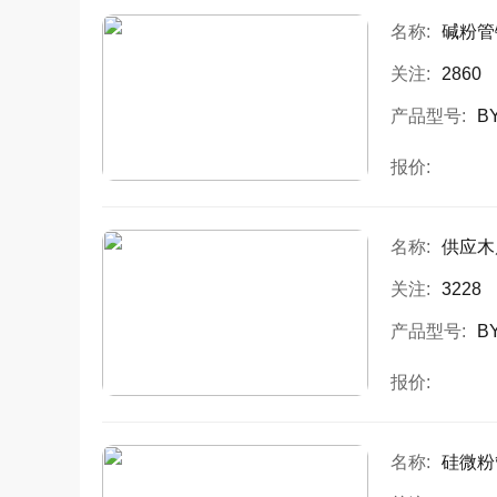
名称:
碱粉管
关注:
2860
产品型号:
B
报价:
名称:
供应木
关注:
3228
产品型号:
B
报价:
名称:
硅微粉