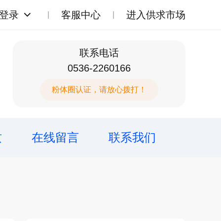
登录
客服中心
进入供求市场
联系电话
0536-2260166
粉体圈认证，请放心拨打！
质
在线留言
联系我们