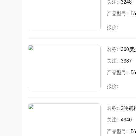
关注:
3248
产品型号:
B
报价:
名称:
360
关注:
3387
产品型号:
B
报价:
名称:
2吨铜
关注:
4340
产品型号:
B