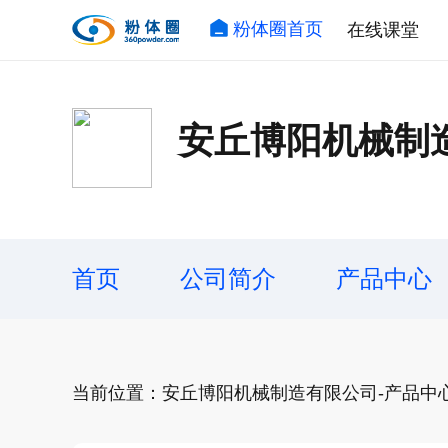
粉体圈首页
在线课堂
安丘博阳机械制
首页
公司简介
产品中心
当前位置：安丘博阳机械制造有限公司-产品中