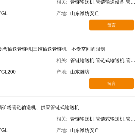
相关:
管链输送机,管链输送设备,管链式输送机
YGL
产地:
山东潍坊安丘
留言
度拐弯输送管链机|三维输送管链机，不受空间的限制
相关:
管链输送机,管链式输送机,管链输送设备
YGL200
产地:
山东潍坊
留言
精矿粉管链输送机、供应管链式输送机
相关:
管链输送机,管链式输送机,管链提升机
YGL
产地:
山东潍坊安丘