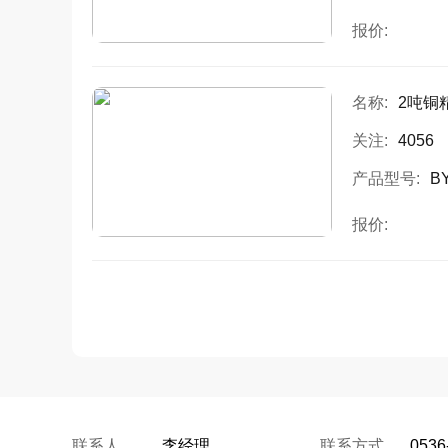
报价:
名称:
2吨铜
关注:
4056
产品型号:
B
报价:
联系人
李经理
联系方式
0536