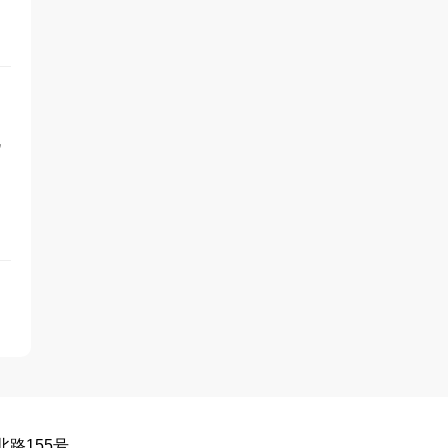
机
路155号