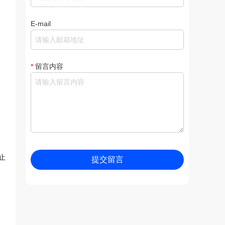
E-mail
*
留言内容
止
提交留言