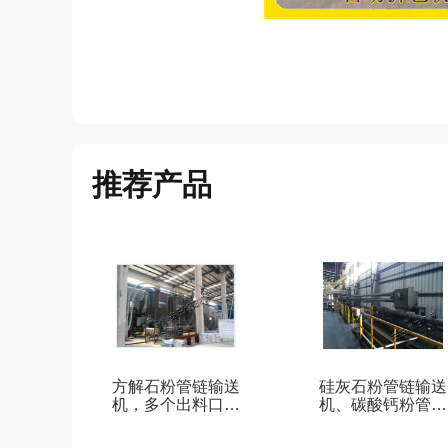
推荐产品
方解石粉管链输送
硅灰石粉管链输送
机，多个出料口管
机、碳酸钙粉管链
链输送机价格
输送机制造商