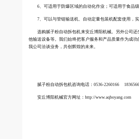
6
、可适用于防爆区域的自动化作业；可适用于食品
7
、可以与管链输送机、自动定量包装机配套使用，
选购腻子粉自动拆包机来安丘博阳机械。另外公司还
他输送设备等。我们始终把客户服务和产品质量作为成功
我公司洽谈业务，共创辉煌的未来。
腻子粉自动拆包机咨询电话：
0536-2260166 183656
安丘博阳机械官方网址：
http://www.aqboyang.com