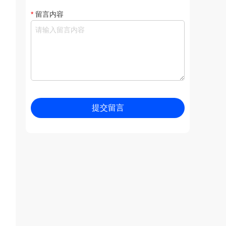
*
留言内容
提交留言