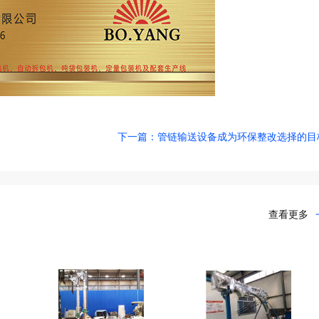
下一篇：管链输送设备成为环保整改选择的目
查看更多