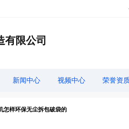
造有限公司
新闻中心
视频中心
荣誉资
机怎样环保无尘拆包破袋的