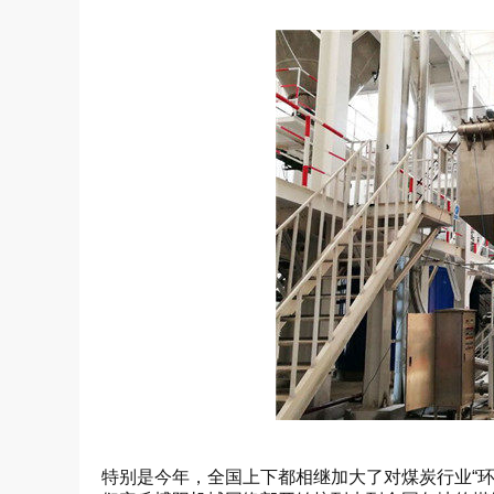
特别是今年，全国上下都相继加大了对煤炭行业“