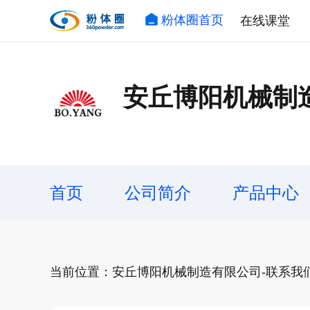
粉体圈首页
在线课堂
安丘博阳机械制
首页
公司简介
产品中心
当前位置：安丘博阳机械制造有限公司-联系我