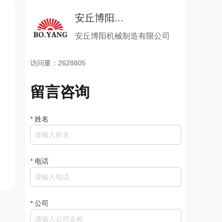
安丘博阳...
安丘博阳机械制造有限公司
访问量：2628805
留言咨询
*
姓名
*
电话
*
公司