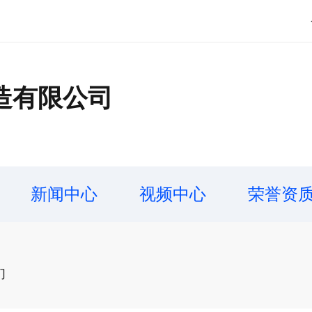
造有限公司
新闻中心
视频中心
荣誉资
们