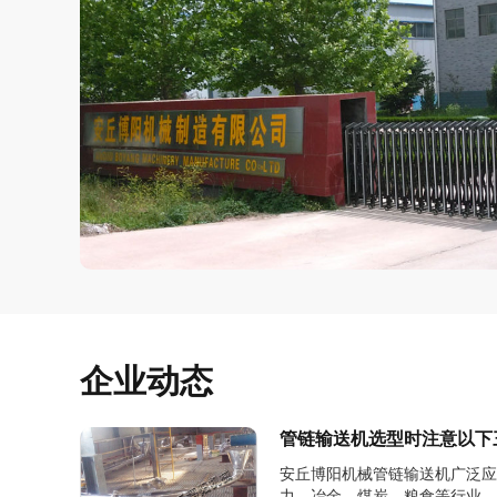
企业动态
管链输送机选型时注意以下三点
安丘博阳机械管链输送机广泛应
力、冶金、煤炭、粮食等行业，