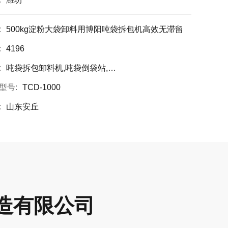
:
500kg淀粉大袋卸料用博阳吨袋拆包机高效无滞留
:
4196
:
吨袋拆包卸料机,吨袋倒袋站,吨包开包机
型号:
TCD-1000
:
山东安丘
造有限公司