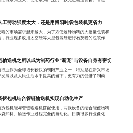
机强大的性能具体体现在以下几个方面：...
人工劳动强度太大，还是用博阳吨袋包装机更省力
灰粉的市场需求越来越大，为了方便这种物料的大批量包装和
输，行业现多改用太空袋等大型包装袋进行石灰粉的包装作
。行业生产工艺的转变促进生产设备的研发...
链输送机之所以成为制药行业“新宠”与设备自身有密切联系。
药行业作为全球增长较快的朝阳产业之一，特别是在新兴市场
济发展以及人民生活水平提高的当下，更有力的促进了制药行
的发展。而管链输送机作为一种输送物料...
袋拆包机结合管链输送机实现自动化生产
袋拆包机能与管链输送机搭配使用，两款设备的结合能使物料
拆袋卸料、输送作业过程完全的自动化。目前很多行业像化
、化肥、建筑、冶金、制药等都开始将这一...