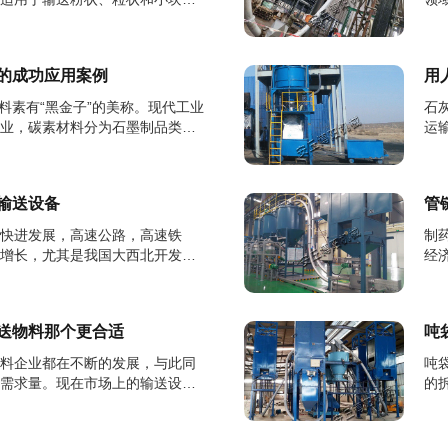
等，对于...
送
的成功应用案例
用
材料素有“黑金子”的美称。现代工业
石
业，碳素材料分为石墨制品类、
运
前两者...
业
输送设备
管
快进发展，高速公路，高速铁
制
增长，尤其是我国大西北开发，
经
泥的用量极...
业
送物料那个更合适
吨
料企业都在不断的发展，与此同
吨
需求量。现在市场上的输送设备
的
自己企业...
工