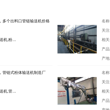
，多个出料口管链输送机价格
名称
关注
管链输送机
相关
产品
产地
，管链式粉体输送机制造厂
名称
关注
粉体输送设备
相关
产品
产地