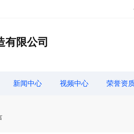
造有限公司
新闻中心
视频中心
荣誉资
言